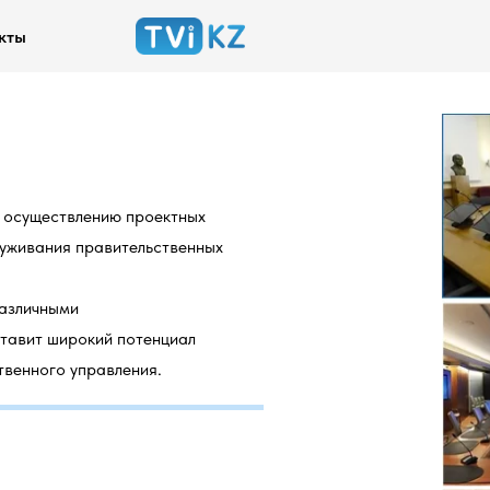
кты
о осуществлению проектных
луживания правительственных
различными
тавит широкий потенциал
твенного управления.